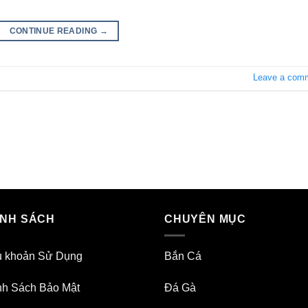
CONTINUE READING
→
Leave a com
ÍNH SÁCH
CHUYÊN MỤC
u khoản Sử Dụng
Bắn Cá
nh Sách Bảo Mật
Đá Gà