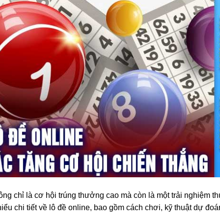
g chỉ là cơ hội trúng thưởng cao mà còn là một trải nghiệm th
iểu chi tiết về lô đề online, bao gồm cách chơi, kỹ thuật dự đoá