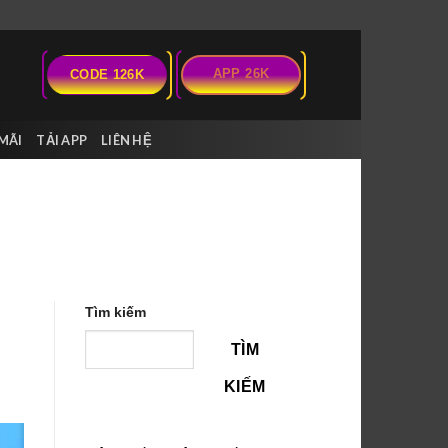
APP 26K
CODE 126K
MÃI
TẢI APP
LIÊN HỆ
Tìm kiếm
TÌM
KIẾM