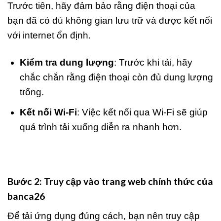
Trước tiên, hãy đảm bảo rằng điện thoại của
bạn đã có đủ không gian lưu trữ và được kết nối
với internet ổn định.
Kiểm tra dung lượng
: Trước khi tải, hãy
chắc chắn rằng điện thoại còn đủ dung lượng
trống.
Kết nối Wi-Fi
: Việc kết nối qua Wi-Fi sẽ giúp
quá trình tải xuống diễn ra nhanh hơn.
Bước 2: Truy cập vào trang web chính thức của
banca26
Để tải ứng dụng đúng cách, bạn nên truy cập