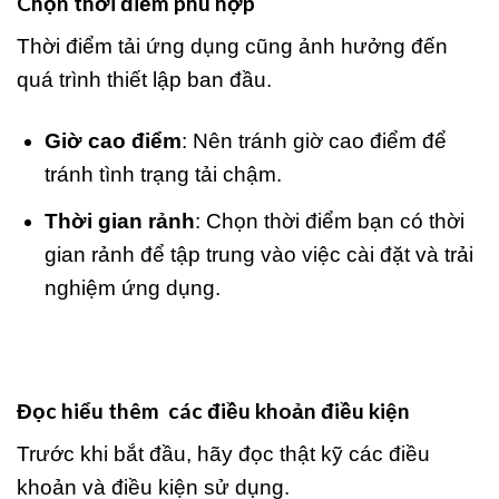
Chọn thời điểm phù hợp
Thời điểm tải ứng dụng cũng ảnh hưởng đến
quá trình thiết lập ban đầu.
Giờ cao điểm
: Nên tránh giờ cao điểm để
tránh tình trạng tải chậm.
Thời gian rảnh
: Chọn thời điểm bạn có thời
gian rảnh để tập trung vào việc cài đặt và trải
nghiệm ứng dụng.
Đọc hiểu thêm các điều khoản điều kiện
Trước khi bắt đầu, hãy đọc thật kỹ các điều
khoản và điều kiện sử dụng.