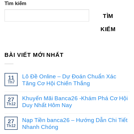
Tìm kiếm
TÌM
KIẾM
BÀI VIẾT MỚI NHẤT
Lô Đề Online – Dự Đoán Chuẩn Xác
11
Th7
Tăng Cơ Hội Chiến Thắng
Khuyến Mãi Banca26 -Khám Phá Cơ Hội
27
Th12
Duy Nhất Hôm Nay
Nạp Tiền banca26 – Hướng Dẫn Chi Tiết
27
Th12
Nhanh Chóng