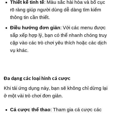
Thiết kế tinh tế
: Màu sắc hài hòa và bố cục
rõ ràng giúp người dùng dễ dàng tìm kiếm
thông tin cần thiết.
Điều hướng đơn giản
: Với các menu được
sắp xếp hợp lý, bạn có thể nhanh chóng truy
cập vào các trò chơi yêu thích hoặc các dịch
vụ khác.
Đa dạng các loại hình cá cược
Khi tải ứng dụng này, bạn sẽ không chỉ dừng lại
ở một vài trò chơi đơn giản.
Cá cược thể thao
: Tham gia cá cược các