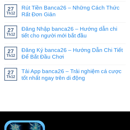
Rút Tiền Banca26 – Những Cách Thức
27
Th12
Rất Đơn Giản
Đăng Nhập banca26 – Hướng dẫn chi
27
Th12
tiết cho người mới bắt đầu
Đăng Ký banca26 – Hướng Dẫn Chi Tiết
27
Th12
Để Bắt Đầu Chơi
Tải App banca26 – Trải nghiệm cá cược
27
Th12
tốt nhất ngay trên di động