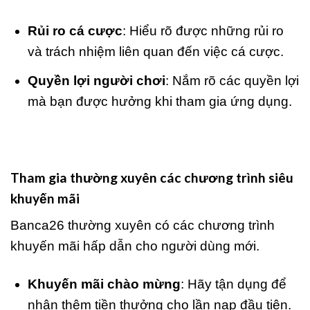
Rủi ro cá cược
: Hiểu rõ được những rủi ro
và trách nhiệm liên quan đến việc cá cược.
Quyền lợi người chơi
: Nắm rõ các quyền lợi
mà bạn được hưởng khi tham gia ứng dụng.
Tham gia thường xuyên các chương trình siêu
khuyến mãi
Banca26 thường xuyên có các chương trình
khuyến mãi hấp dẫn cho người dùng mới.
Khuyến mãi chào mừng
: Hãy tận dụng để
nhận thêm tiền thưởng cho lần nạp đầu tiên.