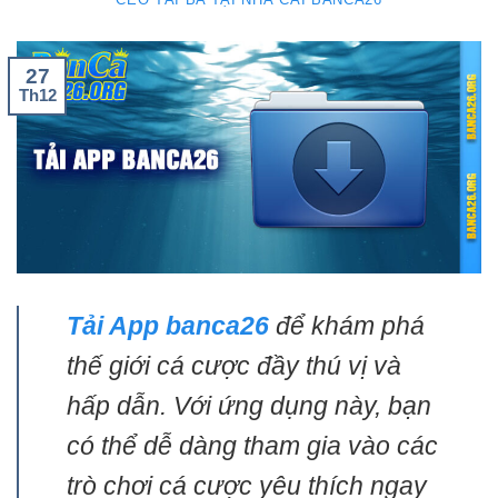
27
Th12
Tải App banca26
để khám phá
thế giới cá cược đầy thú vị và
hấp dẫn. Với ứng dụng này, bạn
có thể dễ dàng tham gia vào các
trò chơi cá cược yêu thích ngay