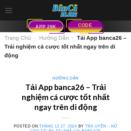
Skip
to
content
CODE
APP 26K
126K
Trang Chủ
-
Hướng Dẫn
-
Tải App banca26 –
Trải nghiệm cá cược tốt nhất ngay trên di
động
HƯỚNG DẪN
Tải App banca26 – Trải
nghiệm cá cược tốt nhất
ngay trên di động
POSTED ON
THÁNG 12 27, 2024
BY
TRÀ UYÊN – NỮ
CEO TÀI BA TẠI NHÀ CÁI BANCA26